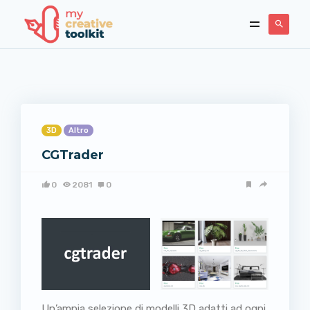
3D
Altro
CGTrader
0
2081
0
Un’ampia selezione di modelli 3D adatti ad ogni