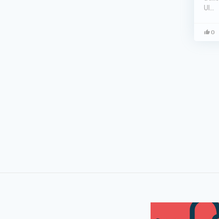
UI…
0