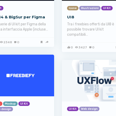
it
Icone
Illustrazioni
UI Kit
14 & BigSur per Figma
UI8
erie di UI kit per Figma della
Tra i freebies offerti da UI8 è
a interfaccia Apple (incluse…
possibile trovare UI kit
compatibili…
2348
0
0
3427
0
t
Mockup
UI Kit
UI Kit
Web design
 design