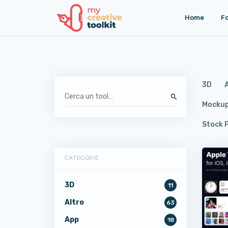
Home
F
3D
Mocku
Stock 
CATEGORIE
3D
11
Altro
63
App
18