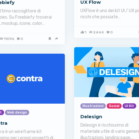
UX Flow
ebiefy
UXFlow è uno dei kit UI / UX p
ttimo raccoglitore di
ricchi che possiate…
bies. Su Freebiefy troverai
, mockup, icone, color…
1
2444
0
11096
0
Illustrazioni
Social
UI Kit
it
Web design
Delesign
tra
Delesign è ricchissimo di
materiale utile di vario genere
ra è un wireframe kit
illustrazioni, landing page,…
ssimo per i propri progetti di