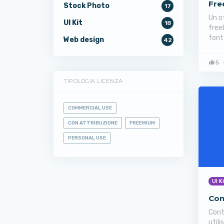
Fre
Stock Photo
17
Un o
UI Kit
18
free
font
Web design
42
5
TIPOLOGIA LICENZA
COMMERCIAL USE
CON ATTRIBUZIONE
FREEMIUM
PERSONAL USE
UI K
Con
Cont
utili