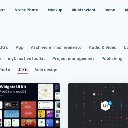
ont
Stock Photo
Mockup
Illustrazioni
Icone
A
Altro
App
Archivio e Trasferimento
Audio & Video
Co
p
myCreativeToolkit
Project management
Publishing
Photo
UI Kit
Web design