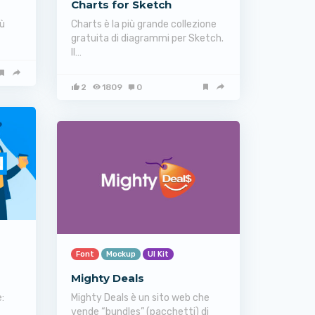
Charts for Sketch
iù
Charts è la più grande collezione
gratuita di diagrammi per Sketch.
Il…
2
1809
0
Font
Mockup
UI Kit
Mighty Deals
:
Mighty Deals è un sito web che
vende “bundles” (pacchetti) di