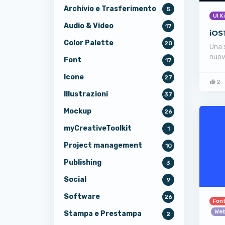
Archivio e Trasferimento
5
UI K
Audio & Video
17
iOS
Color Palette
20
Una s
nuov
Font
17
Icone
27
2
Illustrazioni
37
Mockup
26
myCreativeToolkit
1
Project management
10
Publishing
3
Social
9
Software
26
Fon
Web
Stampa e Prestampa
2