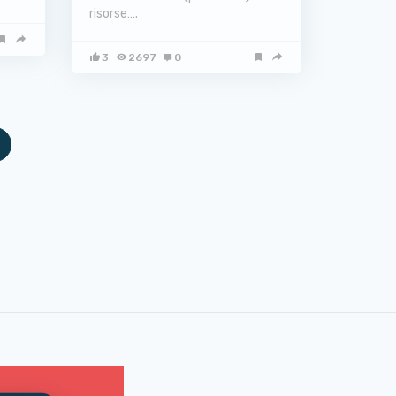
risorse….
3
2697
0