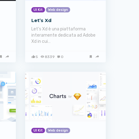
UI Kit
Web design
Let’s Xd
Let’s Xd è una piattaforma
interamente dedicata ad Adobe
Xd in cui…
5
8339
0
UI Kit
Web design