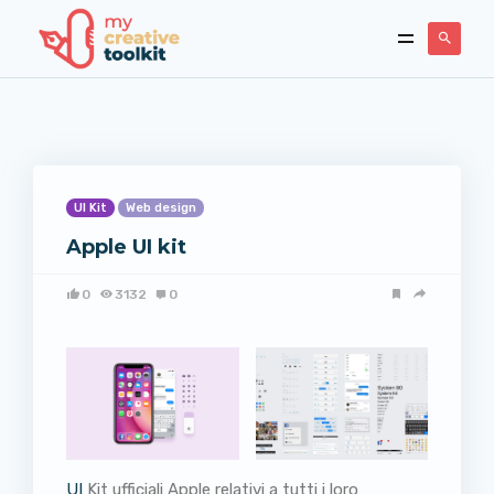
UI Kit
Web design
Apple UI kit
0
3132
0
UI
Kit ufficiali Apple relativi a tutti i loro